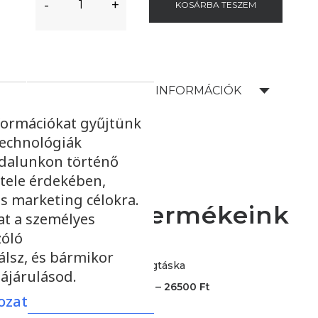
-
+
KOSÁRBA TESZEM
SZÁLLÍTÁSI INFORMÁCIÓK
formációkat gyűjtünk
technológiák
ldalunkon történő
tele érdekében,
s marketing célokra.
További termékeink
at a személyes
zóló
álsz, és bármikor
Virágtáska
ájárulásod.
–
19000
Ft
26500
Ft
ozat