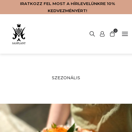
IRATKOZZ FEL MOST A HÍRLEVELÜNKRE 10%
KEDVEZMÉNYÉRT!
Nincsenek termékek a kosárban.
0
LAKÁSKIEGÉSZÍTŐK
SZOLGÁLTATÁSOK
VIRÁGKÜLDÉS
KAPCSOLAT
WEBSHOP
FŐOLDAL
RÓLUNK
ENGLISH
BLOG
SZEZONÁLIS