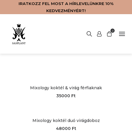
IRATKOZZ FEL MOST A HÍRLEVELÜNKRE 10%
KEDVEZMÉNYÉRT!
Nincsenek termékek a kosárban.
0
LAKÁSKIEGÉSZÍTŐK
SZOLGÁLTATÁSOK
VIRÁGKÜLDÉS
KAPCSOLAT
WEBSHOP
FŐOLDAL
RÓLUNK
ENGLISH
BLOG
Mixology koktél & virág férfiaknak
35000
Ft
Mixology koktél duó virágdoboz
48000
Ft