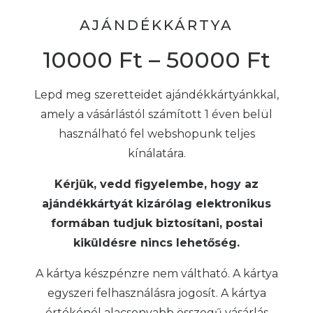
AJÁNDÉKKÁRTYA
10000
Ft
–
50000
Ft
Lepd meg szeretteidet ajándékkártyánkkal,
amely a vásárlástól számított 1 éven belül
használható fel webshopunk teljes
kínálatára.
Kérjük, vedd figyelembe, hogy az
ajándékkártyát kizárólag elektronikus
formában tudjuk biztosítani, postai
kiküldésre nincs lehetőség.
A kártya készpénzre nem váltható. A kártya
egyszeri felhasználásra jogosít. A kártya
értékénél alacsonyabb összegű vásárlás