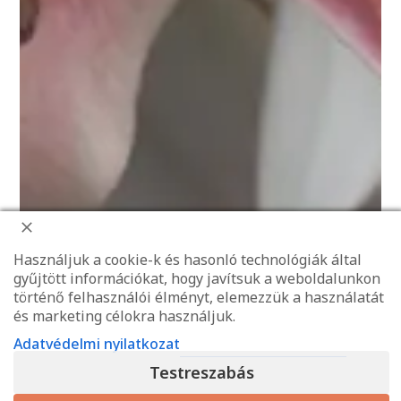
2024. július 18.
Használjuk a cookie-k és hasonló technológiák által
gyűjtött információkat, hogy javítsuk a weboldalunkon
A mindig
történő felhasználói élményt, elemezzük a használatát
és marketing célokra használjuk.
Adatvédelmi nyilatkozat
elegáns
Testreszabás