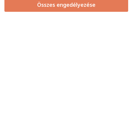
liliom
Összes engedélyezése