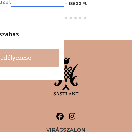
ozat
–
12000
Ft
18500
Ft
szabás
edélyezése
VIRÁGSZALON