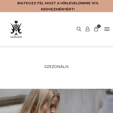
IRATKOZZ FEL MOST A HÍRLEVELÜNKRE 10%
KEDVEZMÉNYÉRT!
Nincsenek termékek a kosárban.
0
LAKÁSKIEGÉSZÍTŐK
SZOLGÁLTATÁSOK
VIRÁGKÜLDÉS
KAPCSOLAT
WEBSHOP
FŐOLDAL
RÓLUNK
ENGLISH
BLOG
SZEZONÁLIS