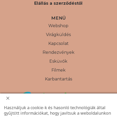
Elállás a szerződéstől
MENÜ
Webshop
Virágküldés
Kapcsolat
Rendezvények
Esküvők
Filmek
Karbantartás
Használjuk a cookie-k és hasonló technológiák által
gyűjtött információkat, hogy javítsuk a weboldalunkon