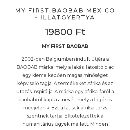
MY FIRST BAOBAB MEXICO
- ILLATGYERTYA
19800
Ft
MY FIRST BAOBAB
2002-ben Belgiumban indult útjára a
BAOBAB márka, mely a lakásillatosító piac
egy kiemelkedően magas minőséget
képviselő tagja. A termékeket Afrika és az
utazás inspirálja. A márka egy afrikai fáról a
baobabról kapta a nevét, mely a logón is
megjelenik. Ezt a fát sok afrikai törzs
szentnek tartja. Elkötelezettek a
humanitárius ügyek mellett. Minden