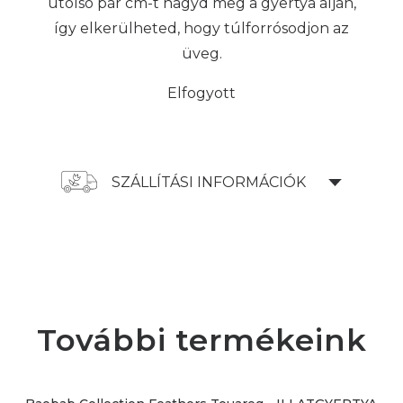
utolsó pár cm-t hagyd meg a gyertya alján,
így elkerülheted, hogy túlforrósodjon az
üveg.
Elfogyott
SZÁLLÍTÁSI INFORMÁCIÓK
További termékeink