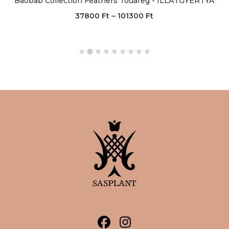
Baobab Collection Feathers Touareg - ILLATGYERTYA
–
37800
Ft
101300
Ft