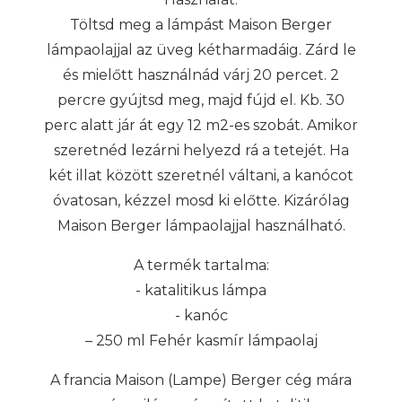
Töltsd meg a lámpást Maison Berger
lámpaolajjal az üveg kétharmadáig. Zárd le
és mielőtt használnád várj 20 percet. 2
percre gyújtsd meg, majd fújd el. Kb. 30
perc alatt jár át egy 12 m2-es szobát. Amikor
szeretnéd lezárni helyezd rá a tetejét. Ha
két illat között szeretnél váltani, a kanócot
óvatosan, kézzel mosd ki előtte. Kizárólag
Maison Berger lámpaolajjal használható.
A termék tartalma:
- katalitikus lámpa
- kanóc
– 250 ml Fehér kasmír lámpaolaj
A francia Maison (Lampe) Berger cég mára