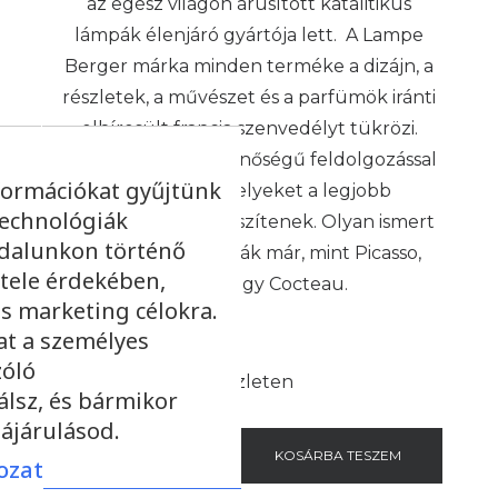
az egész világon árusított katalitikus
lámpák élenjáró gyártója lett. A Lampe
Berger márka minden terméke a dizájn, a
részletek, a művészet és a parfümök iránti
elhíresült francia szenvedélyt tükrözi.
Termékeik kiváló minőségű feldolgozással
formációkat gyűjtünk
készülnek, amelyeket a legjobb
technológiák
mesteremberek készítenek. Olyan ismert
ldalunkon történő
emberek használták már, mint Picasso,
tele érdekében,
Colette vagy Cocteau.
s marketing célokra.
at a személyes
zóló
Készleten
álsz, és bármikor
ájárulásod.
-
+
KOSÁRBA TESZEM
ozat