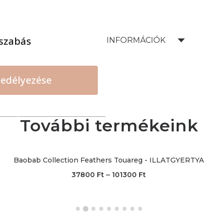
szabás
SZÁLLÍTÁSI INFORMÁCIÓK
edélyezése
További termékeink
Baobab Collection Feathers Touareg - ILLATGYERTYA
–
37800
Ft
101300
Ft