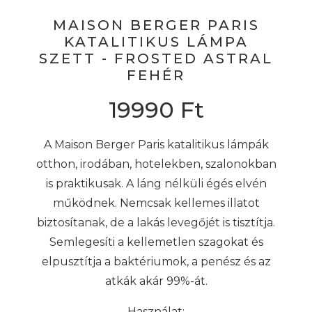
MAISON BERGER PARIS
KATALITIKUS LÁMPA
SZETT - FROSTED ASTRAL
FEHÉR
19990
Ft
A Maison Berger Paris katalitikus lámpák
otthon, irodában, hotelekben, szalonokban
is praktikusak. A láng nélküli égés elvén
működnek. Nemcsak kellemes illatot
biztosítanak, de a lakás levegőjét is tisztítja.
Semlegesíti a kellemetlen szagokat és
elpusztítja a baktériumok, a penész és az
atkák akár 99%-át.
Használat: