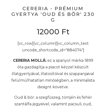
CERERIA - PRÉMIUM
GYERTYA 'OUD ÉS BŐR' 230
G
12000
Ft
[vc_row][vc_column][vc_column_text
uncode_shortcode_id="884074"]
CERERIA MOLLÁ:
ez a spanyol márka 1899
óta gazdagítja a piacot kézzel készült
illatgyertyáival, illatosítóival és szappanjaival
felülmúlhatatlan minőségben, a minimalista
designt követve.
Oud & bőr: a szegfűszeg, tömjén és fehér
szantálfa jegyeivel, valamint pacsuli, oud,