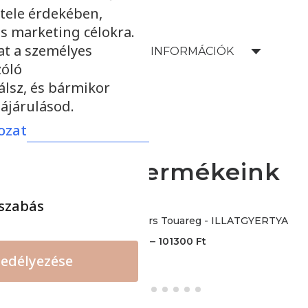
tele érdekében,
s marketing célokra.
at a személyes
SZÁLLÍTÁSI INFORMÁCIÓK
zóló
álsz, és bármikor
ájárulásod.
ozat
További termékeink
szabás
Baobab Collection Feathers Touareg - ILLATGYERTYA
–
37800
Ft
101300
Ft
edélyezése