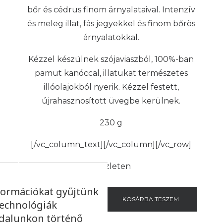
bőr és cédrus finom árnyalataival. Intenzív
és meleg illat, fás jegyekkel és finom bőrös
árnyalatokkal.
Kézzel készülnek szójaviaszból, 100%-ban
pamut kanóccal, illatukat természetes
illóolajokból nyerik. Kézzel festett,
újrahasznosított üvegbe kerülnek.
230 g
[/vc_column_text][/vc_column][/vc_row]
Készleten
formációkat gyűjtünk
-
+
KOSÁRBA TESZEM
technológiák
ldalunkon történő