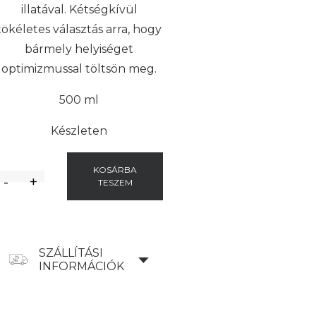
illatával. Kétségkívül
tökéletes választás arra, hogy
bármely helyiséget
optimizmussal töltsön meg.
500 ml
Készleten
KOSÁRBA
-
+
TESZEM
SZÁLLÍTÁSI
INFORMÁCIÓK