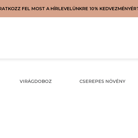
IRATKOZZ FEL MOST A HÍRLEVELÜNKRE 10% KEDVEZMÉNYÉRT
VIRÁGDOBOZ
CSEREPES NÖVÉNY