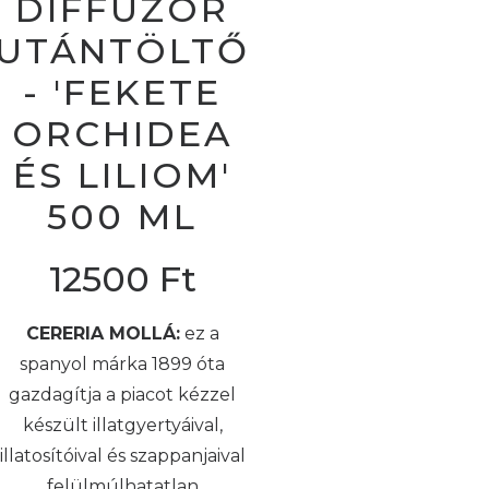
DIFFÚZOR
UTÁNTÖLTŐ
- 'FEKETE
ORCHIDEA
ÉS LILIOM'
500 ML
12500
Ft
CERERIA MOLLÁ:
ez a
spanyol márka 1899 óta
gazdagítja a piacot kézzel
készült illatgyertyáival,
illatosítóival és szappanjaival
felülmúlhatatlan