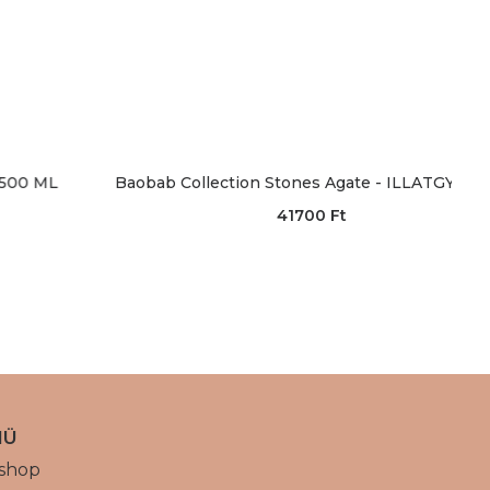
Baobab Collection Stones Agate - ILLATGYERTYA
41700
Ft
NÜ
shop