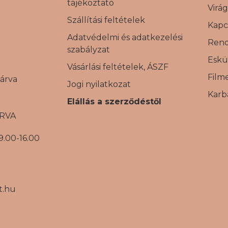
tájékoztató
Virá
S
Szállítási feltételek
Kapc
Adatvédelmi és adatkezelési
Ren
szabályzat
Eskü
Vásárlási feltételek, ÁSZF
Film
árva
Jogi nyilatkozat
Karb
Elállás a szerződéstől
ÁRVA
9.00-16.00
t.hu