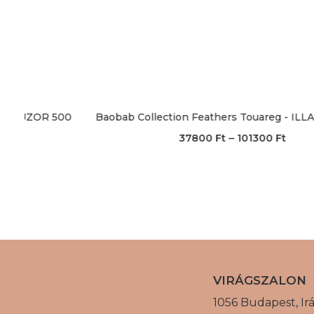
500
Baobab Collection Feathers Touareg - ILLATGYERTYA
–
37800
Ft
101300
Ft
VIRÁGSZALON
1056 Budapest, Irán