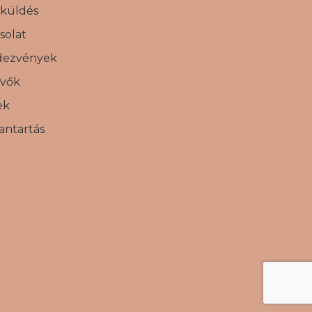
gküldés
solat
dezvények
vők
ek
antartás