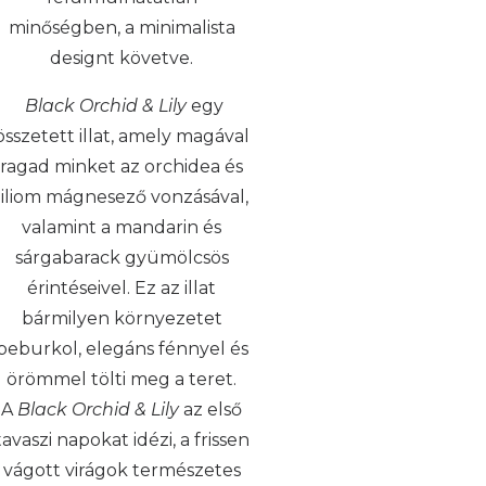
minőségben, a minimalista
designt követve.
Black Orchid & Lily
egy
összetett illat, amely magával
ragad minket az orchidea és
liliom mágnesező vonzásával,
valamint a mandarin és
sárgabarack gyümölcsös
érintéseivel. Ez az illat
bármilyen környezetet
beburkol, elegáns fénnyel és
örömmel tölti meg a teret.
A
Black Orchid & Lily
az első
tavaszi napokat idézi, a frissen
vágott virágok természetes