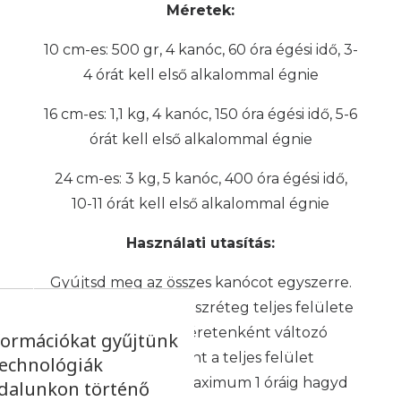
Méretek:
10 cm-es: 500 gr, 4 kanóc, 60 óra égési idő, 3-
4 órát kell első alkalommal égnie
16 cm-es: 1,1 kg, 4 kanóc, 150 óra égési idő, 5-6
órát kell első alkalommal égnie
24 cm-es: 3 kg, 5 kanóc, 400 óra égési idő,
10-11 órát kell első alkalommal égnie
Használati utasítás:
Gyújtsd meg az összes kanócot egyszerre.
Várd meg, amíg a viaszréteg teljes felülete
megolvad, ez méretenként változó
formációkat gyűjtünk
időtartam. Amint a teljes felület
technológiák
folyékonnyá vált, maximum 1 óráig hagyd
ldalunkon történő