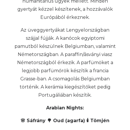
humanitárius ügyek mellett. Minden
gyertyát kézzel készítenek, a hozzávalók
Európából érkeznek.
Az üveggyertyákat Lengyelországban
szájjal fújják. A kanócok egyiptomi
pamutból készülnek Belgiumban, valamint
Németországban. A paraffin/ásványi viasz
Németországból érkezik. A parfümöket a
legjobb parfümőrök készítik a francia
Grasse-ban. A csomagolás Belgiumban
történik. A kerámia kiegészítőket pedig
Portugáliában készítik.
Arabian Nights:
🌸 Sáfrány
🌳 Oud (agarfa)
🕯️ Tömjén