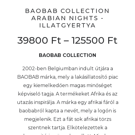
BAOBAB COLLECTION
ARABIAN NIGHTS -
ILLATGYERTYA
39800
Ft
–
125500
Ft
BAOBAB COLLECTION
2002-ben Belgiumban indult útjára a
BAOBAB márka, mely a lakásillatosító piac
egy kiemelkedően magas minőséget
képviselő tagja. A termékeket Afrika és az
utazás inspirálja. A márka egy afrikai fáról a
baobabról kapta a nevét, mely a logón is
megjelenik. Ezt a fát sok afrikai törzs
szentnek tartja. Elkötelezettek a