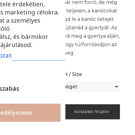
még égni. Amikor már nem forró, de még
tele érdekében,
s marketing célokra.
nem szilárdult meg teljesen, a kanócokat
at a személyes
egyenesítsd ki. Vágd le a kanóc tetejét
zóló
mielőtt újra meggyújtanád a gyertyát. Az
álsz, és bármikor
utolsó pár cm-t hagyd meg a gyertya alján,
ájárulásod.
így elkerülheted, hogy túlforrósodjon az
üveg.
ozat
Méret / Size
szabás
edélyezése
-
+
KOSÁRBA TESZEM