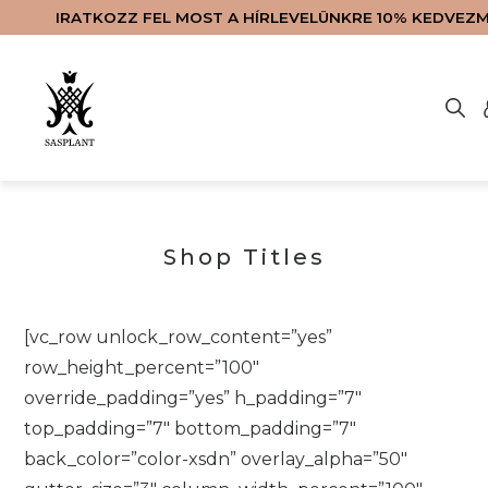
IRATKOZZ FEL MOST A HÍRLEVELÜNKRE 10% KEDVEZ
Nincsenek termékek a kosárba
LAKÁSKIEGÉSZÍTŐK
SZOLGÁLTATÁSOK
VIRÁGKÜLDÉS
KAPCSOLAT
WEBSHOP
FŐOLDAL
RÓLUNK
ENGLISH
BLOG
Shop Titles
[vc_row unlock_row_content=”yes”
row_height_percent=”100″
override_padding=”yes” h_padding=”7″
top_padding=”7″ bottom_padding=”7″
back_color=”color-xsdn” overlay_alpha=”50″