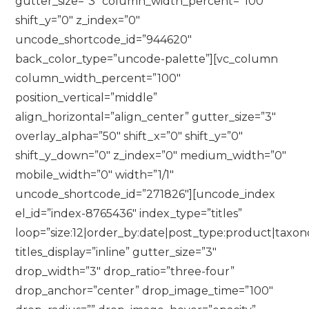
gutter_size=”3″ column_width_percent=”100″
shift_y=”0″ z_index=”0″
uncode_shortcode_id=”944620″
back_color_type=”uncode-palette”][vc_column
column_width_percent=”100″
position_vertical=”middle”
align_horizontal=”align_center” gutter_size=”3″
overlay_alpha=”50″ shift_x=”0″ shift_y=”0″
shift_y_down=”0″ z_index=”0″ medium_width=”0″
mobile_width=”0″ width=”1/1″
uncode_shortcode_id=”271826″][uncode_index
el_id=”index-8765436″ index_type=”titles”
loop=”size:12|order_by:date|post_type:product|taxo
titles_display=”inline” gutter_size=”3″
drop_width=”3″ drop_ratio=”three-four”
drop_anchor=”center” drop_image_time=”100″