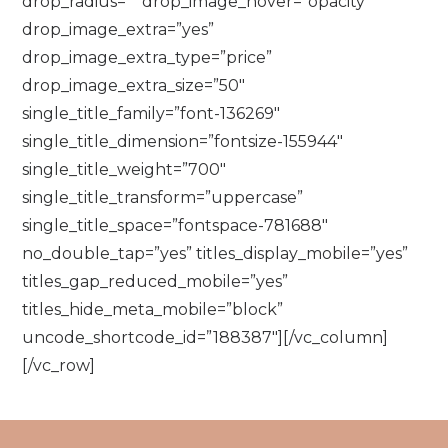
drop_radius=”” drop_image_hover=”opacity”
drop_image_extra=”yes”
drop_image_extra_type=”price”
drop_image_extra_size=”50″
single_title_family=”font-136269″
single_title_dimension=”fontsize-155944″
single_title_weight=”700″
single_title_transform=”uppercase”
single_title_space=”fontspace-781688″
no_double_tap=”yes” titles_display_mobile=”yes”
titles_gap_reduced_mobile=”yes”
titles_hide_meta_mobile=”block”
uncode_shortcode_id=”188387″][/vc_column]
[/vc_row]