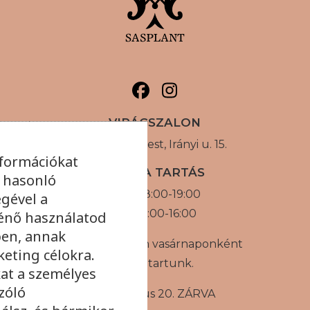
VIRÁGSZALON
1056 Budapest, Irányi u. 15.
nformációkat
NYITVA TARTÁS
s hasonló
H-P: 08:00-19:00
égével a
SZ: 09:00-16:00
énő használatod
ben, annak
Augusztusban vasárnaponként
eting célokra.
zárva tartunk.
at a személyes
zóló
Augusztus 20. ZÁRVA