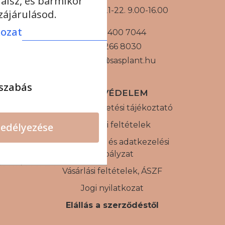
álsz, és bármikor
Augusztus 21-22. 9.00-16.00
ájárulásod.
kozat
+36 30 400 7044
+36 1 266 8030
sasplant@sasplant.hu
szabás
ADATVÉDELEM
Internetes fizetési tájékoztató
Szállítási feltételek
edélyezése
Adatvédelmi és adatkezelési
szabályzat
Vásárlási feltételek, ÁSZF
Jogi nyilatkozat
Elállás a szerződéstől