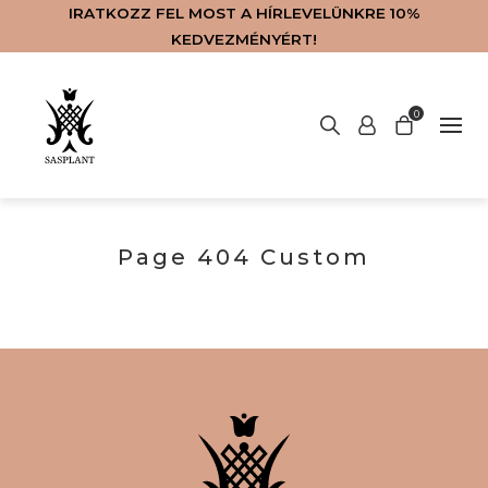
IRATKOZZ FEL MOST A HÍRLEVELÜNKRE 10%
KEDVEZMÉNYÉRT!
Nincsenek termékek a kosárban.
0
LAKÁSKIEGÉSZÍTŐK
SZOLGÁLTATÁSOK
VIRÁGKÜLDÉS
KAPCSOLAT
WEBSHOP
FŐOLDAL
RÓLUNK
ENGLISH
BLOG
Page 404 Custom