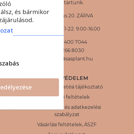
zóló
zárva tartunk.
álsz, és bármikor
Augusztus 20. ZÁRVA
ájárulásod.
Augusztus 21-22. 9.00-16.00
kozat
+36 30 400 7044
+36 1 266 8030
sasplant@sasplant.hu
szabás
ADATVÉDELEM
edélyezése
Internetes fizetési tájékoztató
Szállítási feltételek
Adatvédelmi és adatkezelési
szabályzat
Vásárlási feltételek, ÁSZF