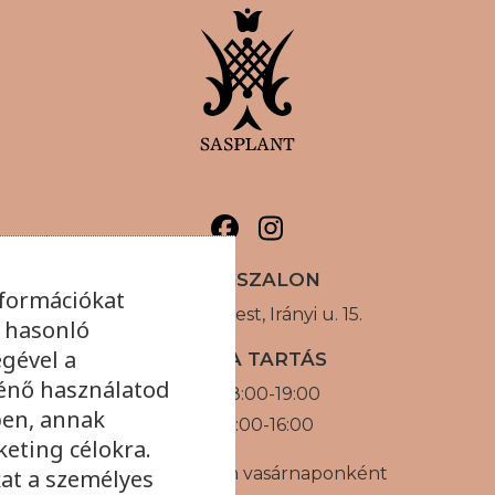
VIRÁGSZALON
nformációkat
1056 Budapest, Irányi u. 15.
s hasonló
égével a
NYITVA TARTÁS
énő használatod
H-P: 08:00-19:00
ben, annak
SZ: 09:00-16:00
eting célokra.
Augusztusban vasárnaponként
at a személyes