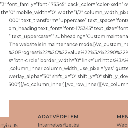
 font_family=”font-175345″ back_color=”color-xsdn” ove
th=”0″ mobile_width=”0″ width=”1/2″ column_width_pix
e-160000″ text_transform=”uppercase” text_space=”font
custom_heading text_font=”font-175345″ text_size=”font
”yes” text_uppercase=”” subheading=”Custom maintenanc
edge.”]The website is in maintenance mode.[/vc_custom_
tatus%20Progress%22%2C%22value%22%3A%2290%22
 radius=”btn-circle” border_width=”0″ link=”url:https
[vc_column_inner column_width_use_pixel=”yes” gutter
″ overlay_alpha=”50″ shift_x=”0″ shift_y=”0″ shift_y_
ht=”300″][/vc_column_inner][/vc_row_inner][/vc_column
ADATVÉDELEM
ME
Internetes fizetési
Web
yi u. 15.