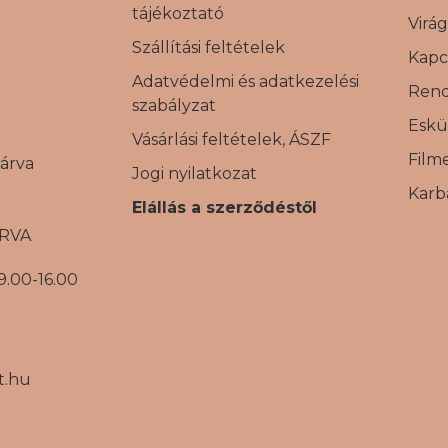
tájékoztató
Virá
S
Szállítási feltételek
Kapc
Adatvédelmi és adatkezelési
Ren
szabályzat
Eskü
Vásárlási feltételek, ÁSZF
Film
árva
Jogi nyilatkozat
Karb
Elállás a szerződéstől
ÁRVA
9.00-16.00
t.hu