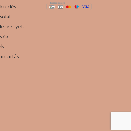
gküldés
solat
dezvények
vők
ek
antartás