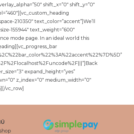
rlay_alpha=”50″ shift_x=”0″ shift_y=”0″
el=”460″][vc_custom_heading
space-210350″ text_color=”accent”]We’ll
size-155944″ text_weight=”600″
e mode page. In an ideal world this
heading][vc_progress_bar
%2C%22bar_color%22%3A%22accent%22%7D%5D”
%3A%2F%2Flocalhost%2Funcode%2F|||”]Back
_size=”3″ expand_height=”yes”
down=”0″ z_index=”0″ medium_width=”0″
][/vc_row]
NÜ
shop