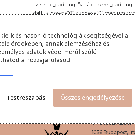
override_padding=”yes” column_padding=”3″
shift_y_down=”0″ z_index=”0″ medium_wid
heading_semantic=”h6″ text_size=”fontsiz
be back shortly![/vc_custom_heading][vc_
kie-k és hasonló technológiák segítségével a
text_space=”fontspace-781688″ sub_lead=
tele érdekében, annak elemzéséhez és
website wouldn’t exist, a client acknowl
személyes adatok védelméről szóló
values=”%5B%7B%22label%22%3A%22S
thatod a hozzájárulásod.
bar_color=”accent” units=”%”][vc_button
Homepage[/vc_button][/vc_column_inner]
back_color=”color-wayh” back_image=”2286
mobile_width=”0″ width=”1/2″ mobile_heig
Testreszabás
Összes engedélyezése
VIRÁGSZALON
1056 Budapest, Irán