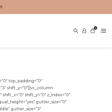
!
0
=”0″ top_padding=”0″
”3″ shift_y=”0″][vc_column
shift_x=”0″ shift_y=”0″ z_index=”0″
ual_height=”yes” gutter_size=”0″
ddle” gutter_size=”3″