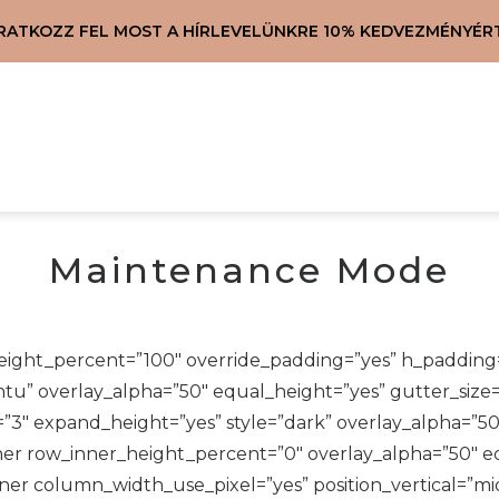
IRATKOZZ FEL MOST A HÍRLEVELÜNKRE 10% KEDVEZMÉNYÉRT
Maintenance Mode
ight_percent=”100″ override_padding=”yes” h_padding
u” overlay_alpha=”50″ equal_height=”yes” gutter_size=
″ expand_height=”yes” style=”dark” overlay_alpha=”50″ 
er row_inner_height_percent=”0″ overlay_alpha=”50″ eq
nner column_width_use_pixel=”yes” position_vertical=”mi