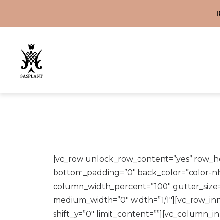
LAKÁSKIEGÉSZÍTŐK
SZOLGÁLTATÁSOK
VIRÁGKÜLDÉS
KAPCSOLAT
WEBSHOP
FŐOLDAL
RÓLUNK
ENGLISH
BLOG
[vc_row unlock_row_content=”yes” row_he
bottom_padding=”0″ back_color=”color-nht
column_width_percent=”100″ gutter_size=”3
medium_width=”0″ width=”1/1″][vc_row_inn
shift_y=”0″ limit_content=””][vc_column_i