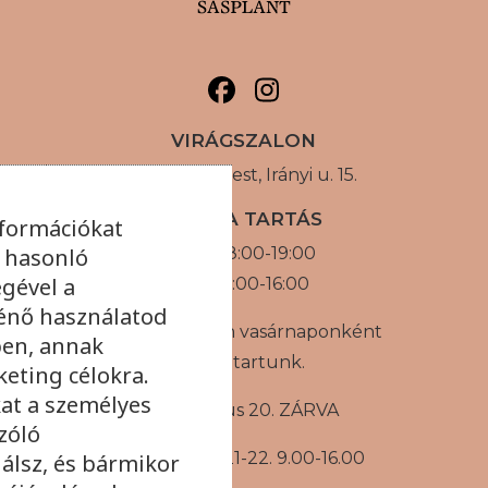
VIRÁGSZALON
1056 Budapest, Irányi u. 15.
NYITVA TARTÁS
nformációkat
s hasonló
H-P: 08:00-19:00
égével a
SZ: 09:00-16:00
énő használatod
Augusztusban vasárnaponként
ben, annak
zárva tartunk.
eting célokra.
at a személyes
Augusztus 20. ZÁRVA
zóló
Augusztus 21-22. 9.00-16.00
álsz, és bármikor