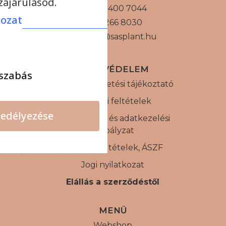
ájárulásod.
+36 30 400 7044
kozat
+36 1 266 8030
sasplant@sasplant.hu
ADATVÉDELEM
szabás
Internetes fizetési tájékoztató
Szállítási feltételek
edélyezése
Adatvédelmi és adatkezelési
szabályzat
Vásárlási feltételek, ÁSZF
Jogi nyilatkozat
Elállás a szerződéstől
MENÜ
Webshop